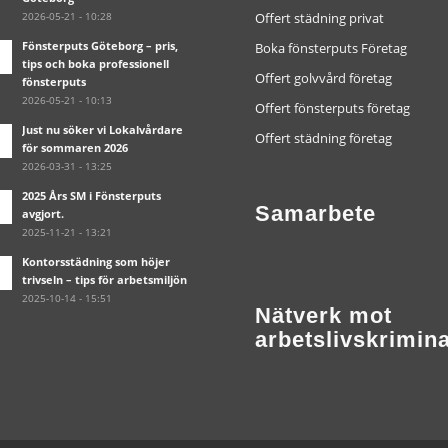
2026-05-21 - 10:28
Offert städning privat
Fönsterputs Göteborg – pris,
Boka fönsterputs Företag
tips och boka professionell
Offert golvvård företag
fönsterputs
2026-05-21 - 10:13
Offert fönsterputs företag
Just nu söker vi Lokalvårdare
Offert städning företag
för sommaren 2026
2026-03-31 - 13:25
2025 Års SM i Fönsterputs
Samarbete
avgjort.
2025-11-21 - 13:21
Kontorsstädning som höjer
trivseln – tips för arbetsmiljön
2025-10-14 - 15:51
Nätverk mot
arbetslivskrimina