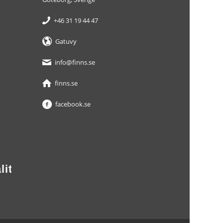
+46 31 19 44 47
Gatuvy
info@finns.se
finns.se
facebook.se
litet