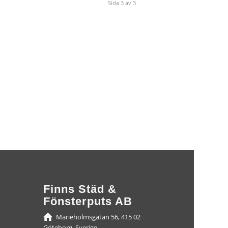
Sida 3 av 3
Finns Städ &
Fönsterputs AB
Marieholmsgatan 56, 415 02
Göteborg, Sverige