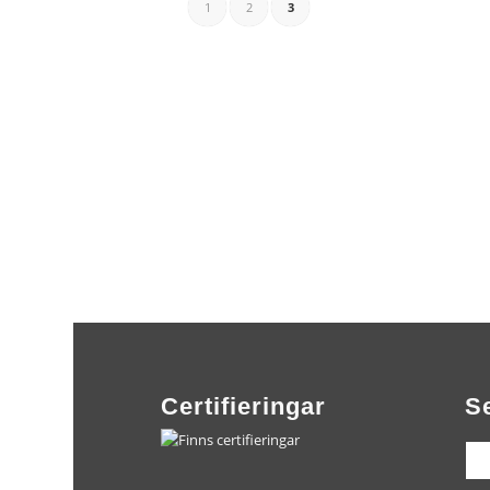
1
2
3
Certifieringar
S