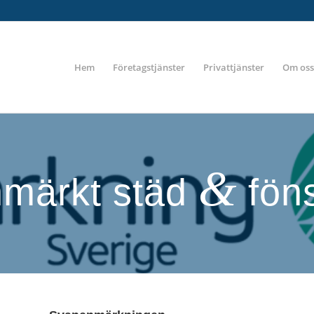
Hem
Företagstjänster
Privattjänster
Om oss
&
märkt städ
föns