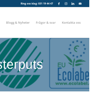
Ring oss idag:
031 19 44 47
Blogg & Nyheter
Frågor & svar
Kontakta oss
terputs