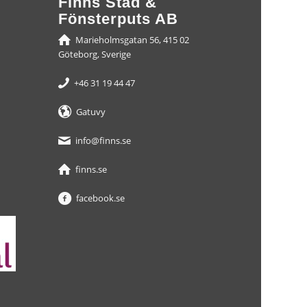
Finns Städ &
Fönsterputs AB
Marieholmsgatan 56, 415 02
Göteborg, Sverige
+46 31 19 44 47
Gatuvy
info@finns.se
finns.se
facebook.se