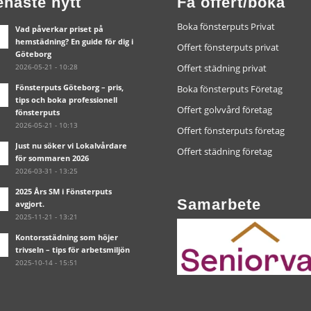
enaste nytt
Få offert/boka
Boka fönsterputs Privat
Vad påverkar priset på
hemstädning? En guide för dig i
Offert fönsterputs privat
Göteborg
2026-05-21 - 10:28
Offert städning privat
Fönsterputs Göteborg – pris,
Boka fönsterputs Företag
tips och boka professionell
Offert golvvård företag
fönsterputs
2026-05-21 - 10:13
Offert fönsterputs företag
Just nu söker vi Lokalvårdare
Offert städning företag
för sommaren 2026
2026-03-31 - 13:25
2025 Års SM i Fönsterputs
Samarbete
avgjort.
2025-11-21 - 13:21
Kontorsstädning som höjer
trivseln – tips för arbetsmiljön
2025-10-14 - 15:51