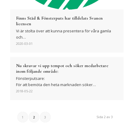
Finns Städ & Fönsterputs har tilldelats Svanen
licensen
Vi är stolta över att kunna presentera för våra gamla
och…
2020-03-01
Nu skruvar vi upp tempot och söker medarbetare
inom följande område:
Fönsterputsare:
För att bemöta den heta marknaden söker…
2018-05-22
Sida 2 av 3
1
2
3