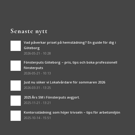
Senaste nytt
Vad påverkar priset på hemstädning? En guide för dig i
Göteborg
2026-05-21 - 10:28
Fönsterputs Göteborg – pris, tips och boka professionell
fönsterputs
2026-05-21 - 10:13
Just nu söker vi Lokalvårdare för sommaren 2026
2026-03-31 - 13:25
2025 Års SM i Fönsterputs avgjort.
2025-11-21 - 13:21
Kontorsstädning som höjer trivseln – tips för arbetsmiljön
2025-10-14 - 15:51