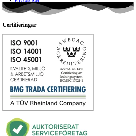
Privattjänster
Certifieringar
Hemstädning
Fönsterputs
Golvvård