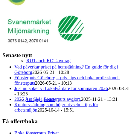
Seniortjänster
Senaste nytt
RUT- och ROT-avdrag
Vad påverkar priset på hemstädning? En guide för dig i
Göteborg
2026-05-21 - 10:28
Fönsterputs Göteborg – pris, tips och boka professionell
fönsterputs
2026-05-21 - 10:13
Just nu söker vi Lokalvårdare för sommaren 2026
2026-03-31
- 13:25
2025 Års SM i Fönsterputs avgjort.
2025-11-21 - 13:21
Tilläggstjänster
Kontorsstädning som höjer trivseln – tips för
arbetsmiljön
2025-10-14 - 15:51
Få offert/boka
Boka fönsterputs Privat