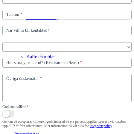
Telefon
*
Frukt för Företag
När vill ni bli kontaktad?
Kaffe på jobbet
Hur stora ytor har ni? (Kvadratmeter/kvm)
*
Övriga önskemål...
*
Tilläggstjänster företag
Godkänn villkor
*
Genom att accepterar villkoren godkänner ni att era personuppgifter sparas i vår databas
upp till 2 år från offertdatum. Mer information på vår sida för
integritetspolicy
.