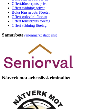
Om oss
Offert fönsterputs privat
Offert städning privat
Boka fönsterputs Företag
Offert golvvård företag
Offert fönsterputs företag
Offert städning företag
Samarbete
Svanenmärkt städtjänst
Kvalitét & säkerhet
Nätverk mot arbetslivskriminalitet
Hållbarhet & miljö