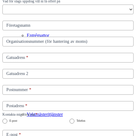
Vad för slags uppdrag vill ni få offert på
Företagsnamn
Entrémattor
Organisationsnummer (för hantering av moms)
Gatuadress
*
Gatuadress 2
Trappstädning
Postnummer
*
Postadress
*
Vaktmästeritjänster
Kontakta mig först via
*
E-post
Telefon
E-post
*