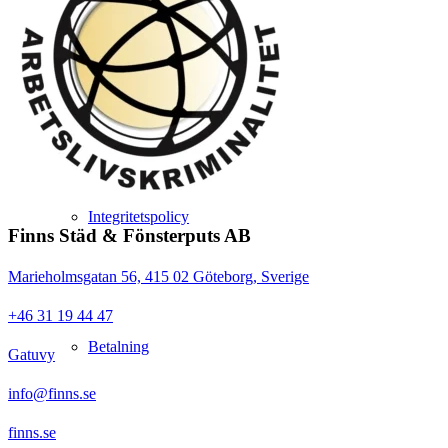
Jobba hos Finns
Integritetspolicy
Finns Städ & Fönsterputs AB
Marieholmsgatan 56, 415 02 Göteborg, Sverige
+46 31 19 44 47
Betalning
Gatuvy
info@finns.se
finns.se