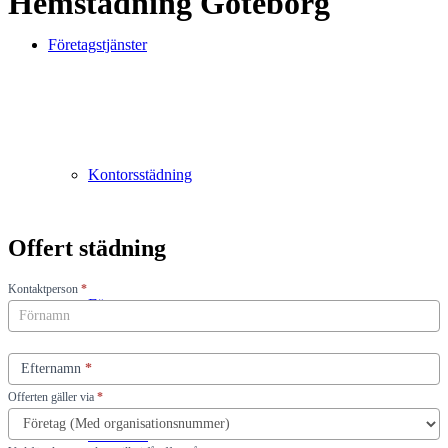
Hemstädning Göteborg
Företagstjänster
Kontorsstädning
Offert städning
Offert
Kontaktperson
*
Fönsterputs
städning
Efternamn
*
Offerten gäller via
*
Golvvård